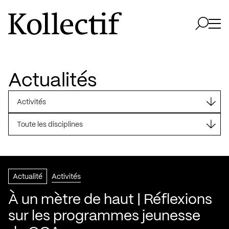
Aller à la page d'accueil
Logo Kollectif
Ouvri
Ouvrir 
Actualités
Activités
Toute les disciplines
Actualité
Activités
À un mètre de haut | Réflexions
sur les programmes jeunesse