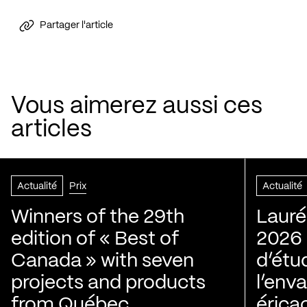
Partager l'article
Vous aimerez aussi ces
articles
Actualité
Prix
Actualité
Winners of the 29th
Lauré
edition of « Best of
2026 |
Canada » with seven
d’étu
projects and products
l’env
from Québec
érica