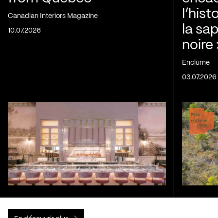
l’his
Canadian Interiors Magazine
la sap
10.07.2026
noire
Enclume
03.07.2026