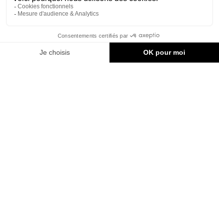
l’université de Ulm en design, ont influencés le développement
de la firme. Le premier bâtiment, en effet est l’oeuvre de
l’étudiant de l’école du Bauhaus
Herbert Hirche
, à qui ont
succédés le prix
Pritzker
,
Otto Frei
et l’architecte
environnementaliste munichois
Thomas Herzog
et donc
beaucoup plus d’inspirations de ce que l’on dessine
aujourd’hui. »
Pour lire la suite du périple…
Source :
Alain Moureaux
Partager l'article