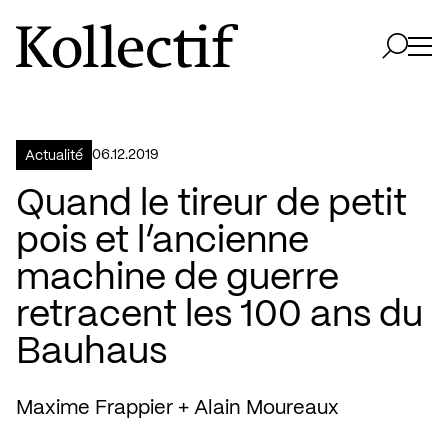
Aller à la page d'accueil
Logo Kollectif
Ouvri
Ouvrir 
06.12.2019
Actualité
Quand le tireur de petit
pois et l’ancienne
machine de guerre
retracent les 100 ans du
Bauhaus
Maxime Frappier + Alain Moureaux