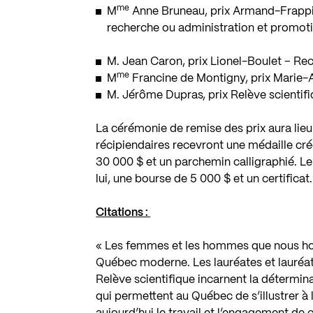
me
M
Anne Bruneau
, prix Armand-Frappi
recherche ou administration et promoti
M. Jean Caron
, prix Lionel-Boulet – R
me
M
Francine de Montigny
, prix Marie
M. Jérôme Dupras
, prix Relève scientif
La cérémonie de remise des prix aura lieu
récipiendaires recevront une médaille créé
30 000 $ et un parchemin calligraphié. Le 
lui, une bourse de 5 000 $ et un certificat.
Citations :
« Les femmes et les hommes que nous hono
Québec moderne. Les lauréates et lauréats
Relève scientifique incarnent la déterminati
qui permettent au Québec de s’illustrer à 