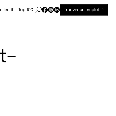
Ouvrir la barre de recherche
Page Facebook de Kollectif
Page Instagram de Kollectif
Page Linkedin de Kollectif
Trouver un emploi
llectif
Top 100
t-