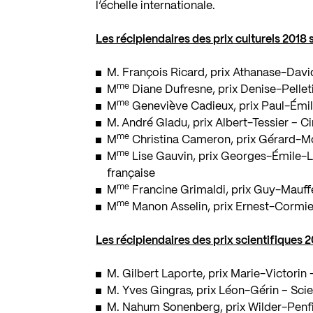
l’échelle internationale.
Les récipiendaires des prix culturels 2018 s
M. François Ricard
, prix Athanase-David
me
M
Diane Dufresne
, prix Denise-Pellet
me
M
Geneviève Cadieux
, prix Paul-Émi
M.
André Gladu
, prix Albert-Tessier – 
me
M
Christina Cameron
, prix Gérard-M
me
M
Lise Gauvin
, prix Georges-Émile-
française
me
M
Francine Grimaldi
, prix Guy-Mauffe
me
M
Manon Asselin
, prix Ernest-Cormie
Les récipiendaires des prix scientifiques 2
M. Gilbert Laporte
, prix Marie-Victorin
M. Yves Gingras
, prix Léon-Gérin – Sci
M. Nahum Sonenberg
, prix Wilder-Pen