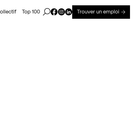
Ouvrir la barre de recherche
Page Facebook de Kollectif
Page Instagram de Kollectif
Page Linkedin de Kollectif
Trouver un emploi
llectif
Top 100