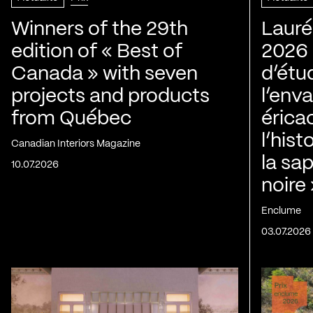
Winners of the 29th
Lauré
edition of « Best of
2026 |
Canada » with seven
d’étu
projects and products
l’env
from Québec
érica
l’his
Canadian Interiors Magazine
la sap
10.07.2026
noire
Enclume
03.07.2026