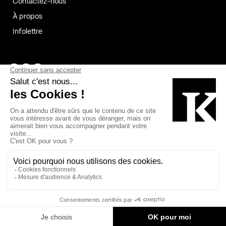
Contactez-nous
À propos
Infolettre
Page Facebook de Kollectif
Page Instagram de Kollectif
Page Linkedin de Kollectif
Partenaires
Commanditaires
Fabelta_syst_BLAN
Bâtiment-Durable-Québec-1
Esquisses-1
IRAC-1
Contech-2
OC-2
MP-1
v2com-1
©2026 Kollectif. Tous droits réservés.
Crédits
Légal
Cookies