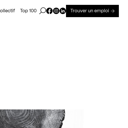
Ouvrir la barre de recherche
Page Facebook de Kollectif
Page Instagram de Kollectif
Page Linkedin de Kollectif
Trouver un emploi
llectif
Top 100