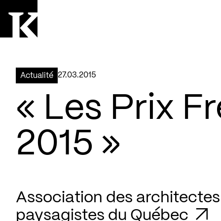
Aller à la page d'accueil
Logo Kollectif
27.03.2015
Actualité
« Les Prix F
2015 »
Association des architectes
paysagistes du Québec