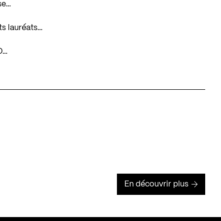
se…
ts lauréats…
ID…
En découvrir plus