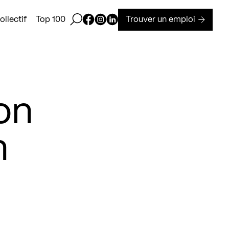
Ouvrir la barre de recherche
Page Facebook de Kollectif
Page Instagram de Kollectif
Page Linkedin de Kollectif
Trouver un emploi
llectif
Top 100
ion
n