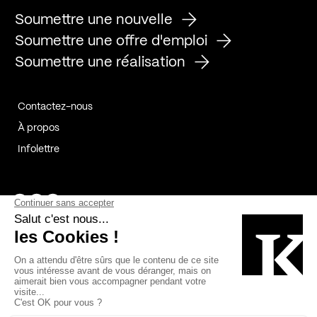
Soumettre une nouvelle
Soumettre une offre d'emploi
Soumettre une réalisation
Contactez-nous
À propos
Infolettre
Page Facebook de Kollectif
Page Instagram de Kollectif
Page Linkedin de Kollectif
Partenaires
Commanditaires
Fabelta_syst_BLAN
Bâtiment-Durable-Québec-1
Esquisses-1
IRAC-1
Contech-2
OC-2