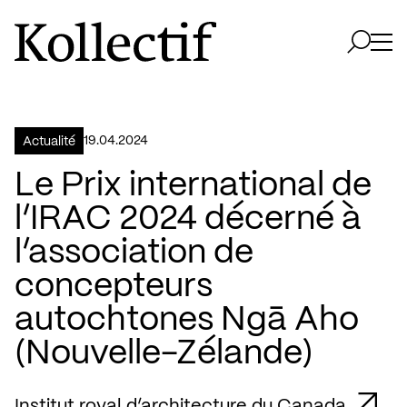
Aller à la page d'accueil
Logo Kollectif
Ouvri
Ouvrir 
19.04.2024
Actualité
Le Prix international de
l’IRAC 2024 décerné à
l’association de
concepteurs
autochtones Ngā Aho
(Nouvelle-Zélande)
Institut royal d’architecture du Canada