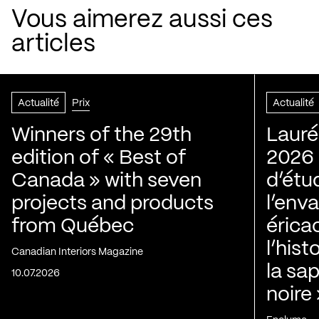
Vous aimerez aussi ces
articles
Actualité
Prix
Actualité
Winners of the 29th
Lauré
edition of « Best of
2026 |
Canada » with seven
d’étu
projects and products
l’env
from Québec
érica
l’his
Canadian Interiors Magazine
la sap
10.07.2026
noire