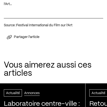
l’Art…
Source :
Festival International du Film sur l’Art
Partager l'article
Vous aimerez aussi ces
articles
Actualité
Annonces
Actualité
Laboratoire centre-ville :
Retou