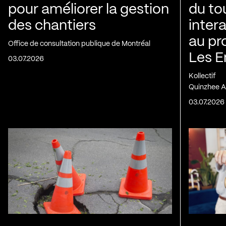
pour améliorer la gestion
du to
des chantiers
inter
au pr
Office de consultation publique de Montréal
Les E
03.07.2026
Kollectif
Quinzhee A
03.07.2026