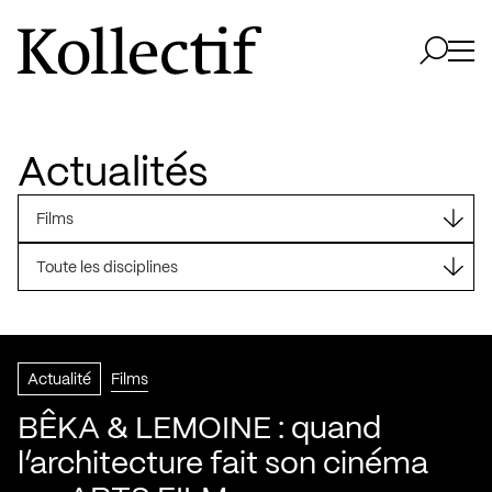
Aller à la page d'accueil
Logo Kollectif
Ouvri
Ouvrir 
Actualités
Films
Toute les disciplines
Actualité
Films
BÊKA & LEMOINE : quand
l’architecture fait son cinéma