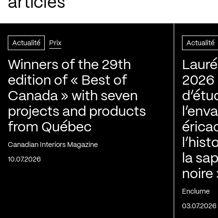
articles
Actualité
Prix
Actualité
Winners of the 29th
Lauré
edition of « Best of
2026 |
Canada » with seven
d’étu
projects and products
l’env
from Québec
érica
l’his
Canadian Interiors Magazine
la sap
10.07.2026
noire
Enclume
03.07.2026