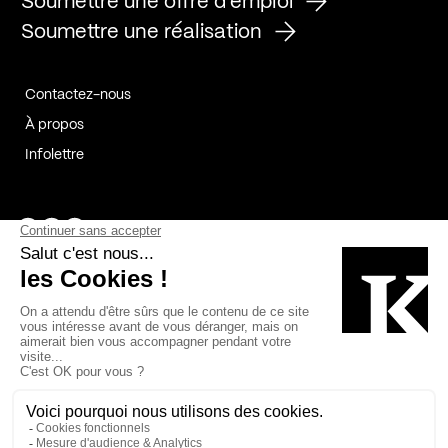
Soumettre une offre d'emploi
Soumettre une réalisation
Contactez-nous
À propos
Infolettre
Page Facebook de Kollectif
Page Instagram de Kollectif
Page Linkedin de Kollectif
Partenaires
Commanditaires
Fabelta_syst_BLAN
Bâtiment-Durable-Québec-1
Esquisses-1
IRAC-1
Contech-2
OC-2
MP-1
v2com-1