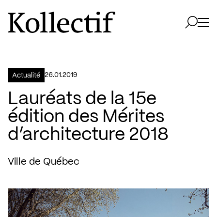
Aller à la page d'accueil
Logo Kollectif
Ouvri
Ouvrir 
26.01.2019
Actualité
Lauréats de la 15e
édition des Mérites
d’architecture 2018
Ville de Québec