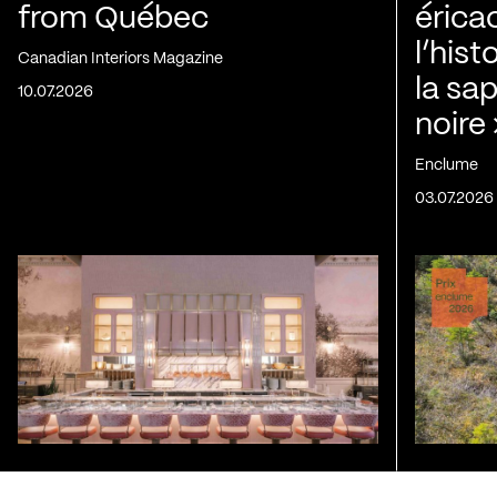
from Québec
érica
l’his
Canadian Interiors Magazine
la sap
10.07.2026
noire
Enclume
03.07.2026