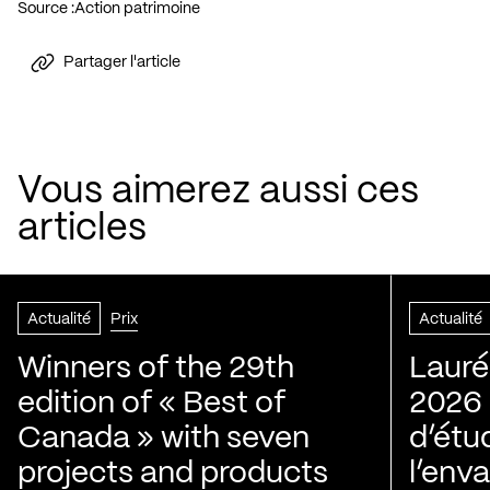
Source :
Action patrimoine
Partager l'article
Vous aimerez aussi ces
articles
Actualité
Prix
Actualité
Winners of the 29th
Lauré
edition of « Best of
2026 |
Canada » with seven
d’étu
projects and products
l’env