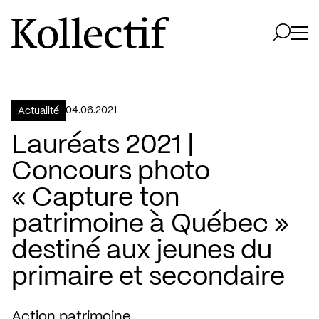
Aller à la page d'accueil
Logo Kollectif
Ouvri
Ouvrir 
04.06.2021
Actualité
Lauréats 2021 |
Concours photo
« Capture ton
patrimoine à Québec »
destiné aux jeunes du
primaire et secondaire
Action patrimoine