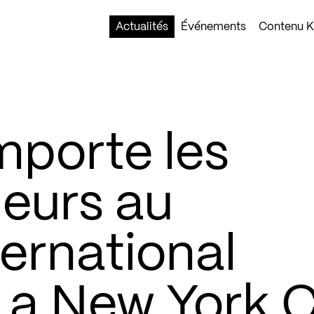
Actualités
Événements
Contenu Ko
mporte les
eurs au
ernational
 a New York C