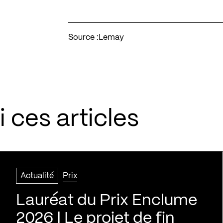
Source :
Lemay
 ces articles
Actualité
Prix
Lauréat du Prix Enclume
2026 | Le projet de fin