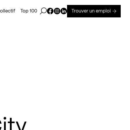
Ouvrir la barre de recherche
Page Facebook de Kollectif
Page Instagram de Kollectif
Page Linkedin de Kollectif
Trouver un emploi
llectif
Top 100
ity