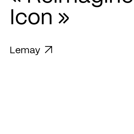
Icon »
Lemay