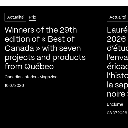
Actualité
Prix
Actualité
Winners of the 29th
Lauré
edition of « Best of
2026 |
Canada » with seven
d’étu
projects and products
l’env
from Québec
érica
l’his
Canadian Interiors Magazine
la sap
10.07.2026
noire
Enclume
03.07.2026