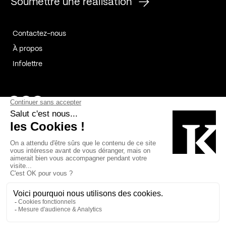
Soumettre une réalisation
Contactez-nous
À propos
Infolettre
Page Facebook de Kollectif
Page Instagram de Kollectif
Page Linkedin de Kollectif
Partenaires
Commanditaires
Fabelta_syst_BLAN
Bâtiment-Durable-Québec-1
Esquisses-1
IRAC-1
Contech-2
OC-2
MP-1
v2com-1
©2026 Kollectif. Tous droits réservés.