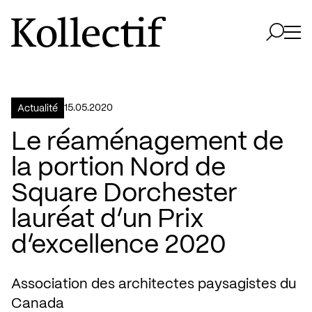
Aller à la page d'accueil
Logo Kollectif
Ouvri
Ouvrir 
15.05.2020
Actualité
Le réaménagement de
la portion Nord de
Square Dorchester
lauréat d’un Prix
d’excellence 2020
Association des architectes paysagistes du
Canada