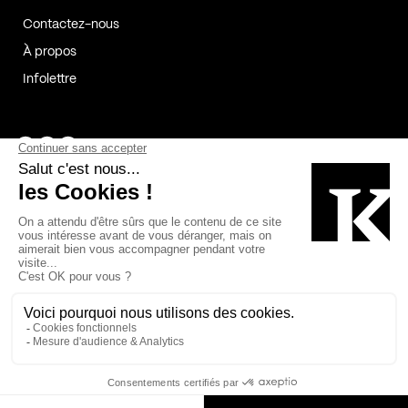
Contactez-nous
À propos
Infolettre
Page Facebook de Kollectif
Page Instagram de Kollectif
Page Linkedin de Kollectif
Partenaires
Commanditaires
Fabelta_syst_BLAN
Bâtiment-Durable-Québec-1
Esquisses-1
IRAC-1
Contech-2
OC-2
MP-1
v2com-1
©2026 Kollectif. Tous droits réservés.
Crédits
Légal
Cookies