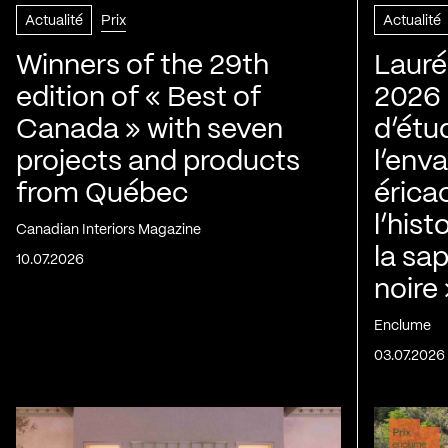
Actualité
Prix
Actualité
Winners of the 29th
Lauré
edition of « Best of
2026 |
Canada » with seven
d’étu
projects and products
l’env
from Québec
érica
l’his
Canadian Interiors Magazine
la sap
10.07.2026
noire
Enclume
03.07.2026