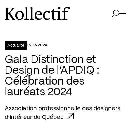
Aller à la page d'accueil
Logo Kollectif
Ouvri
Ouvrir 
15.06.2024
Actualité
Gala Distinction et
Design de l’APDIQ :
Célébration des
lauréats 2024
Association professionnelle des designers
d’intérieur du Québec