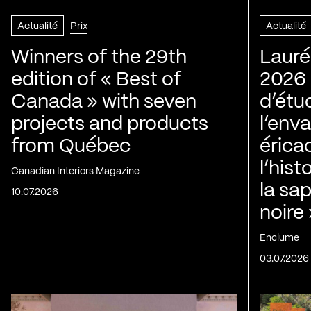
Actualité
Prix
Actualité
Winners of the 29th
Lauré
edition of « Best of
2026 |
Canada » with seven
d’étu
projects and products
l’env
from Québec
érica
l’his
Canadian Interiors Magazine
la sap
10.07.2026
noire
Enclume
03.07.2026