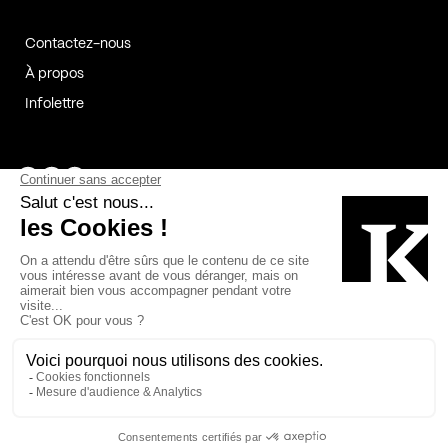
Contactez-nous
À propos
Infolettre
Page Facebook de Kollectif
Page Instagram de Kollectif
Page Linkedin de Kollectif
Partenaires
Commanditaires
Fabelta_syst_BLAN
Bâtiment-Durable-Québec-1
Esquisses-1
IRAC-1
Contech-2
OC-2
MP-1
v2com-1
©2026 Kollectif. Tous droits réservés.