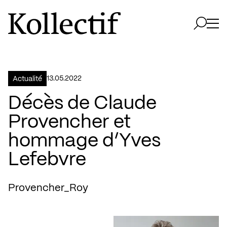
Aller à la page d'accueil
Logo Kollectif
Ouvri
Ouvrir 
13.05.2022
Actualité
Décès de Claude
Provencher et
hommage d’Yves
Lefebvre
Provencher_Roy