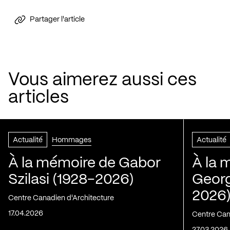
Partager l'article
Vous aimerez aussi ces
articles
Actualité
Hommages
Actualité
À la mémoire de Gabor
À la 
Szilasi (1928-2026)
Georg
2026
Centre Canadien d'Architecture
17.04.2026
Centre Can
27.03.2026