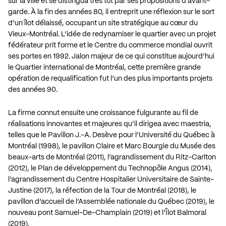
sur la ville et se distingua très tôt par ses propositions d’avant-
garde. À la fin des années 80, il entreprit une réflexion sur le sort
d’un îlot délaissé, occupant un site stratégique au cœur du
Vieux-Montréal. L’idée de redynamiser le quartier avec un projet
fédérateur prit forme et le Centre du commerce mondial ouvrit
ses portes en 1992. Jalon majeur de ce qui constitue aujourd’hui
le Quartier international de Montréal, cette première grande
opération de requalification fut l’un des plus importants projets
des années 90.
La firme connut ensuite une croissance fulgurante au fil de
réalisations innovantes et majeures qu’il dirigea avec maestria,
telles que le Pavillon J.-A. Desève pour l’Université du Québec à
Montréal (1998), le pavillon Claire et Marc Bourgie du Musée des
beaux-arts de Montréal (2011), l’agrandissement du Ritz-Carlton
(2012), le Plan de développement du Technopôle Angus (2014),
l’agrandissement du Centre Hospitalier Universitaire de Sainte-
Justine (2017), la réfection de la Tour de Montréal (2018), le
pavillon d’accueil de l’Assemblée nationale du Québec (2019), le
nouveau pont Samuel-De-Champlain (2019) et l’Îlot Balmoral
(2019).