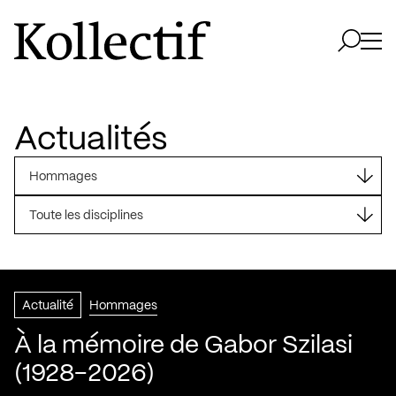
Aller à la page d'accueil
Logo Kollectif
Ouvri
Ouvrir 
Actualités
Hommages
Toute les disciplines
Actualité
Hommages
À la mémoire de Gabor Szilasi
(1928-2026)