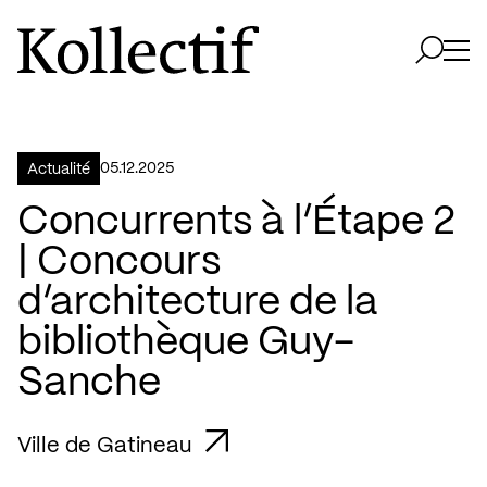
Aller à la page d'accueil
Logo Kollectif
Ouvri
Ouvrir 
05.12.2025
Actualité
Concurrents à l’Étape 2
| Concours
d’architecture de la
bibliothèque Guy-
Sanche
Ville de Gatineau