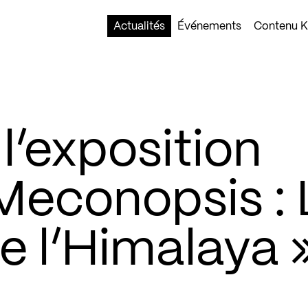
Actualités
Événements
Contenu Ko
’exposition
 Meconopsis : 
e l’Himalaya 