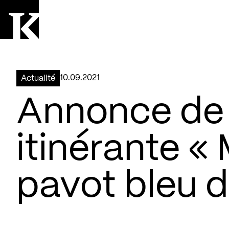
Aller à la page d'accueil
Logo Kollectif
10.09.2021
Actualité
Annonce de l
itinérante «
pavot bleu d