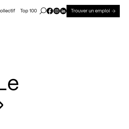
Ouvrir la barre de recherche
Page Facebook de Kollectif
Page Instagram de Kollectif
Page Linkedin de Kollectif
Trouver un emploi
llectif
Top 100
Le
»