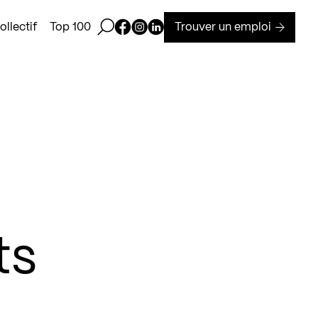
Ouvrir la barre de recherche
Page Facebook de Kollectif
Page Instagram de Kollectif
Page Linkedin de Kollectif
Trouver un emploi
llectif
Top 100
ts