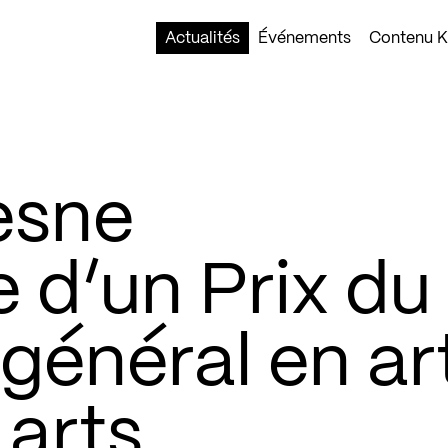
Actualités
Événements
Contenu Ko
esne
e d’un Prix du
général en ar
 arts