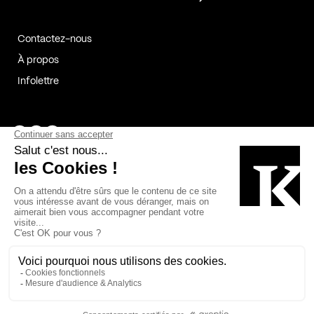
Contactez-nous
À propos
Infolettre
Page Facebook de Kollectif
Page Instagram de Kollectif
Page Linkedin de Kollectif
Partenaires
Commanditaires
Fabelta_syst_BLAN
Bâtiment-Durable-Québec-1
Esquisses-1
IRAC-1
Contech-2
OC-2
MP-1
v2com-1
©2026 Kollectif. Tous droits réservés.