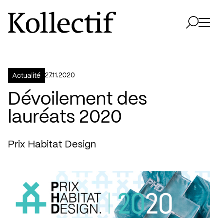
Aller à la page d'accueil
Logo Kollectif
Ouvri
Ouvrir 
27.11.2020
Actualité
Dévoilement des
lauréats 2020
Prix Habitat Design