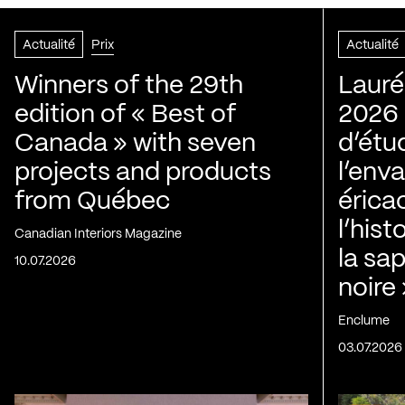
Actualité
Prix
Actualité
Winners of the 29th
Lauré
edition of « Best of
2026 |
Canada » with seven
d’étu
projects and products
l’env
from Québec
érica
l’his
Canadian Interiors Magazine
la sap
10.07.2026
noire
Enclume
03.07.2026