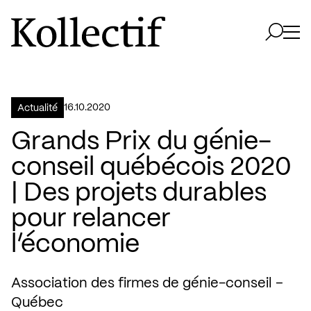
Aller à la page d'accueil
Logo Kollectif
Ouvri
Ouvrir 
16.10.2020
Actualité
Grands Prix du génie-
conseil québécois 2020
| Des projets durables
pour relancer
l’économie
Association des firmes de génie-conseil –
Québec