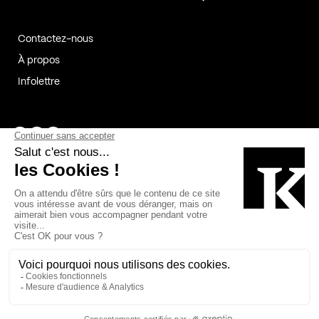
Contactez-nous
À propos
Infolettre
Page Facebook de Kollectif
Page Instagram de Kollectif
Page Linkedin de Kollectif
Partenaires
Commanditaires
Fabelta_syst_BLAN
Bâtiment-Durable-Québec-1
Esquisses-1
IRAC-1
Contech-2
OC-2
MP-1
v2com-1
©2026 Kollectif. Tous droits réservés.