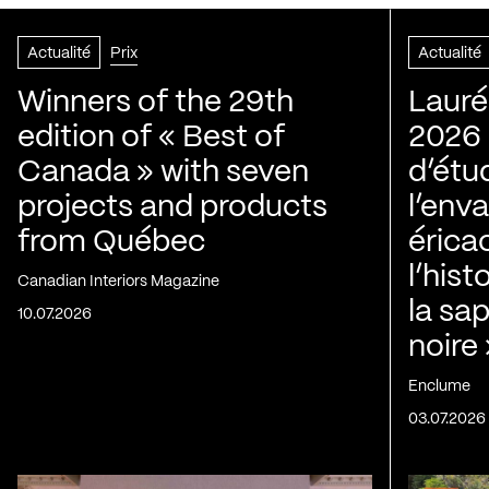
Actualité
Prix
Actualité
Winners of the 29th
Lauré
edition of « Best of
2026 |
Canada » with seven
d’étu
projects and products
l’env
from Québec
érica
l’his
Canadian Interiors Magazine
la sap
10.07.2026
noire
Enclume
03.07.2026