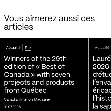
Vous aimerez aussi ces
articles
Actualité
Prix
Actualité
Winners of the 29th
Lauré
edition of « Best of
2026 |
Canada » with seven
d’étu
projects and products
l’env
from Québec
érica
l’his
Canadian Interiors Magazine
la sap
10.07.2026