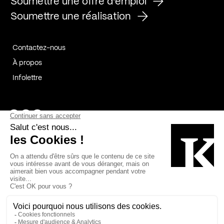
Soumettre une offre d'emploi
Soumettre une réalisation
Contactez-nous
À propos
Infolettre
Page Facebook de Kollectif
Page Instagram de Kollectif
Page Linkedin de Kollectif
Partenaires
Commanditaires
Fabelta_syst_BLAN
Bâtiment-Durable-Québec-1
Esquisses-1
IRAC-1
Contech-2
OC-2
MP-1
v2com-1