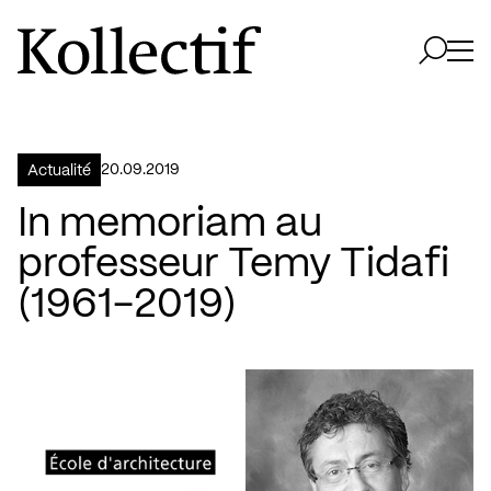
Aller à la page d'accueil
Logo Kollectif
Ouvri
Ouvrir 
20.09.2019
Actualité
In memoriam au
professeur Temy Tidafi
(1961-2019)