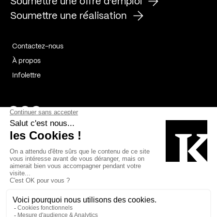
Soumettre une offre d'emploi
Soumettre une réalisation
Contactez-nous
À propos
Infolettre
Page Facebook de Kollectif
Page Instagram de Kollectif
Page Linkedin de Kollectif
Partenaires
Commanditaires
Fabelta_syst_BLAN
Bâtiment-Durable-Québec-1
Esquisses-1
IRAC-1
Contech-2
OC-2
MP-1
v2com-1