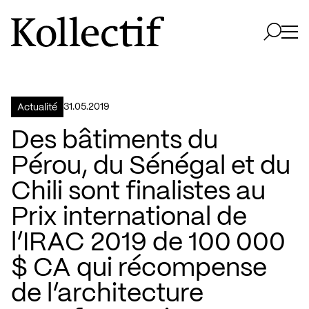
Aller à la page d'accueil
Logo Kollectif
Ouvri
Ouvrir 
31.05.2019
Actualité
Des bâtiments du
Pérou, du Sénégal et du
Chili sont finalistes au
Prix international de
l’IRAC 2019 de 100 000
$ CA qui récompense
de l’architecture