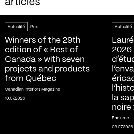
articles
Actualité
Prix
Actualité
Winners of the 29th
Lauré
edition of « Best of
2026 |
Canada » with seven
d’étu
projects and products
l’env
from Québec
érica
l’his
Canadian Interiors Magazine
la sap
10.07.2026
noire
Enclume
03.07.2026