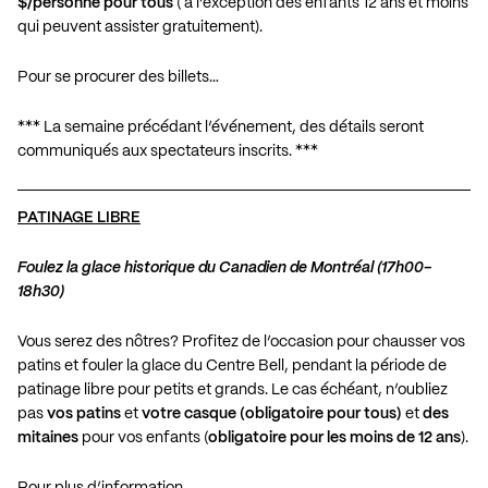
$/personne pour tous
( à l’exception des enfants 12 ans et moins
qui peuvent assister gratuitement).
Pour se procurer des billets…
*** La semaine précédant l’événement, des détails seront
communiqués aux spectateurs inscrits. ***
PATINAGE LIBRE
Foulez la glace historique du Canadien de Montréal (17h00-
18h30)
Vous serez des nôtres? Profitez de l’occasion pour chausser vos
patins et fouler la glace du Centre Bell, pendant la période de
patinage libre pour petits et grands. Le cas échéant, n’oubliez
pas
vos patins
et
votre casque
(obligatoire pour tous)
et
des
mitaines
pour vos enfants (
obligatoire pour les moins de 12 ans
).
Pour plus d’information…