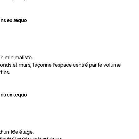
oins ex æquo
gn minimaliste.
afonds et murs, façonne l’espace centré par le volume
rties.
oins ex æquo
’un 16e étage.