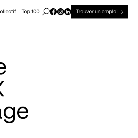
Ouvrir la barre de recherche
Page Facebook de Kollectif
Page Instagram de Kollectif
Page Linkedin de Kollectif
Trouver un emploi
llectif
Top 100
e
X
age