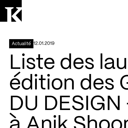
Aller à la page d'accueil
Logo Kollectif
12.01.2019
Actualité
Liste des lau
édition de
DU DESIGN 
à Anik Shoo