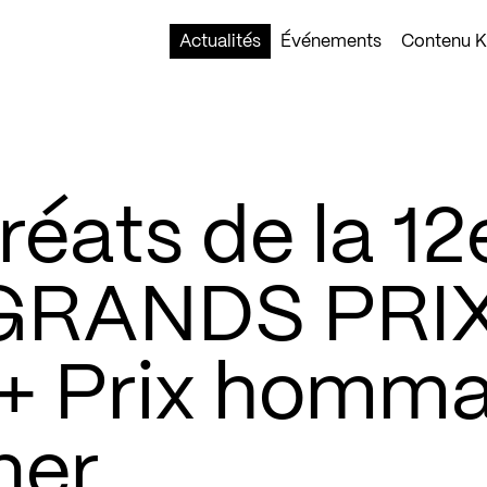
Actualités
Événements
Contenu Ko
réats de la 12
s GRANDS PRI
+ Prix homm
ner