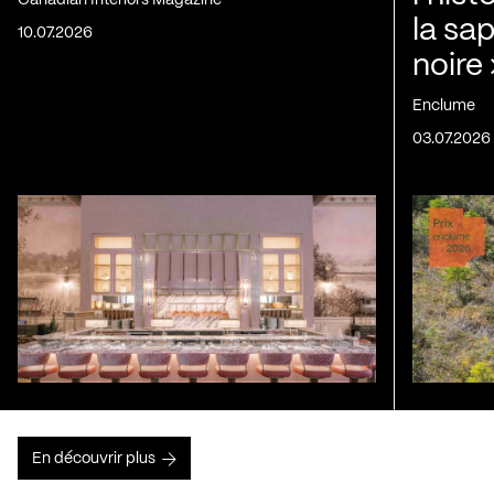
la sap
10.07.2026
noire
Enclume
03.07.2026
En découvrir plus