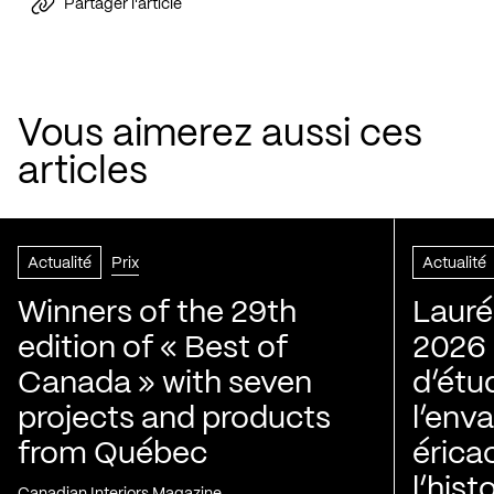
Partager l'article
Vous aimerez aussi ces
articles
Actualité
Prix
Actualité
Winners of the 29th
Lauré
edition of « Best of
2026 |
Canada » with seven
d’étu
projects and products
l’env
from Québec
érica
l’his
Canadian Interiors Magazine