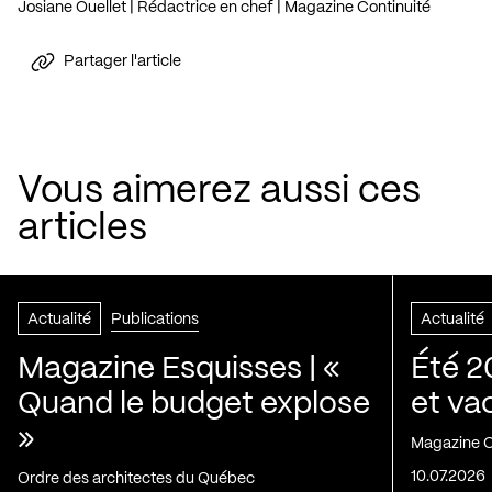
Josiane Ouellet | Rédactrice en chef | Magazine Continuité
Partager l'article
Vous aimerez aussi ces
articles
Actualité
Publications
Actualité
Magazine Esquisses | «
Été 2
Quand le budget explose
et va
»
Magazine C
10.07.2026
Ordre des architectes du Québec