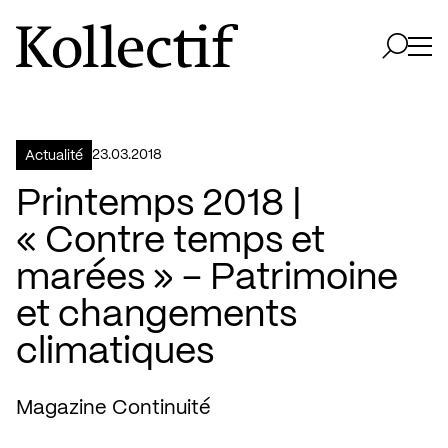
Aller à la page d'accueil
Logo Kollectif
Ouvri
Ouvrir 
23.03.2018
Actualité
Printemps 2018 |
« Contre temps et
marées » – Patrimoine
et changements
climatiques
Magazine Continuité