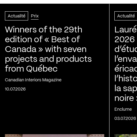
Actualité
Prix
Actualité
Winners of the 29th
Lauré
edition of « Best of
2026 |
Canada » with seven
d’étu
projects and products
l’env
from Québec
érica
l’his
Canadian Interiors Magazine
la sap
10.07.2026
noire
Enclume
03.07.2026