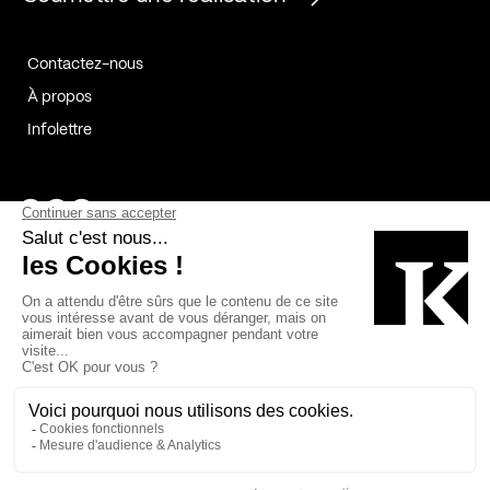
Contactez-nous
À propos
Infolettre
Page Facebook de Kollectif
Page Instagram de Kollectif
Page Linkedin de Kollectif
Partenaires
Commanditaires
Fabelta_syst_BLAN
Bâtiment-Durable-Québec-1
Esquisses-1
IRAC-1
Contech-2
OC-2
MP-1
v2com-1
©2026 Kollectif. Tous droits réservés.