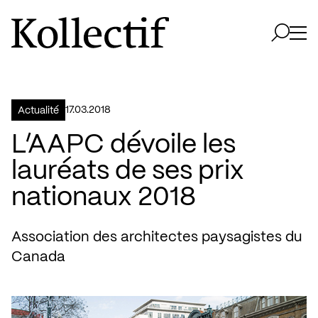
Aller à la page d'accueil
Logo Kollectif
Ouvri
Ouvrir 
17.03.2018
Actualité
L’AAPC dévoile les
lauréats de ses prix
nationaux 2018
Association des architectes paysagistes du
Canada