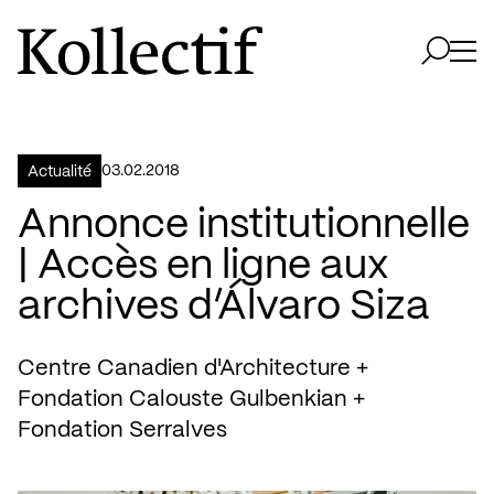
Aller à la page d'accueil
Logo Kollectif
Ouvri
Ouvrir 
03.02.2018
Actualité
Annonce institutionnelle
| Accès en ligne aux
archives d’Álvaro Siza
Centre Canadien d'Architecture +
Fondation Calouste Gulbenkian +
Fondation Serralves