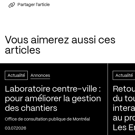
Partager l'article
Vous aimerez aussi ces
articles
Actualité
Annonces
Actualité
Laboratoire centre-ville :
Retou
pour améliorer la gestion
du to
des chantiers
inter
au pr
Office de consultation publique de Montréal
Les E
03.07.2026