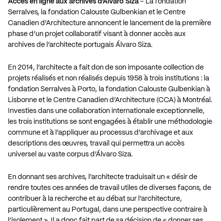
Accès en ligne aux archives d’Álvaro Siza
– La fondation
Serralves, la fondation Calouste Gulbenkian et le Centre
Canadien d’Architecture annoncent le lancement de la première
phase d’un projet collaboratif visant à donner accès aux
archives de l’architecte portugais Álvaro Siza.
En 2014, l’architecte a fait don de son imposante collection de
projets réalisés et non réalisés depuis 1958 à trois institutions : la
fondation Serralves à Porto, la fondation Calouste Gulbenkian à
Lisbonne et le Centre Canadien d’Architecture (CCA) à Montréal.
Investies dans une collaboration internationale exceptionnelle,
les trois institutions se sont engagées à établir une méthodologie
commune et à l’appliquer au processus d’archivage et aux
descriptions des œuvres, travail qui permettra un accès
universel au vaste corpus d’Álvaro Siza.
En donnant ses archives, l’architecte traduisait un « désir de
rendre toutes ces années de travail utiles de diverses façons, de
contribuer à la recherche et au débat sur l’architecture,
particulièrement au Portugal, dans une perspective contraire à
l’isolement ». Il a donc fait part de sa décision de « donner ses