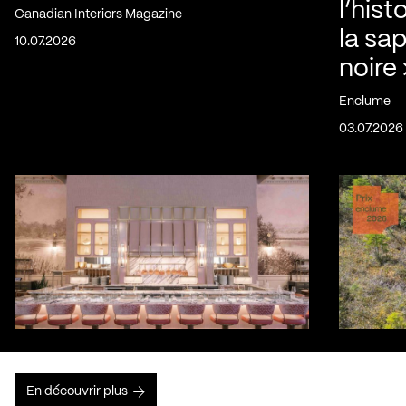
l’his
Canadian Interiors Magazine
la sap
10.07.2026
noire
Enclume
03.07.2026
En découvrir plus