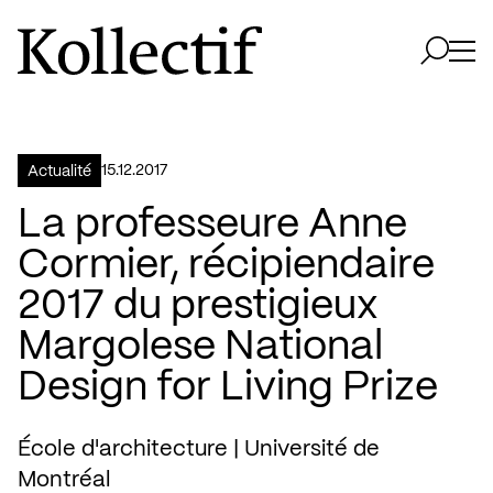
Aller à la page d'accueil
Logo Kollectif
Ouvri
Ouvrir 
15.12.2017
Actualité
La professeure Anne
Cormier, récipiendaire
2017 du prestigieux
Margolese National
Design for Living Prize
École d'architecture | Université de
Montréal