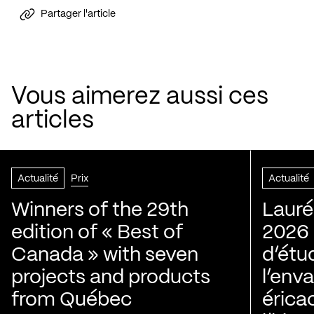
Partager l'article
Vous aimerez aussi ces
articles
Actualité
Prix
Actualité
Winners of the 29th
Lauré
edition of « Best of
2026 |
Canada » with seven
d’étu
projects and products
l’env
from Québec
érica