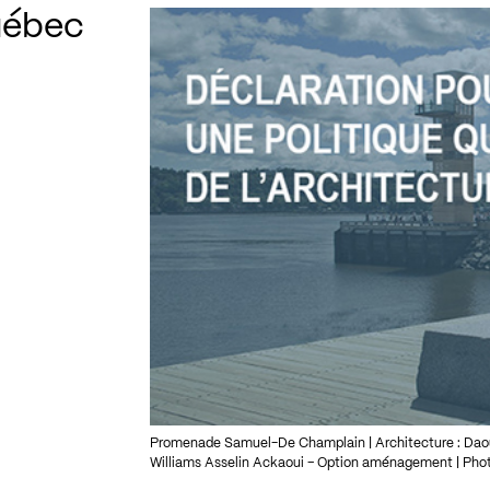
uébec
Promenade Samuel-De Champlain | Architecture : Daou
Williams Asselin Ackaoui – Option aménagement | Pho