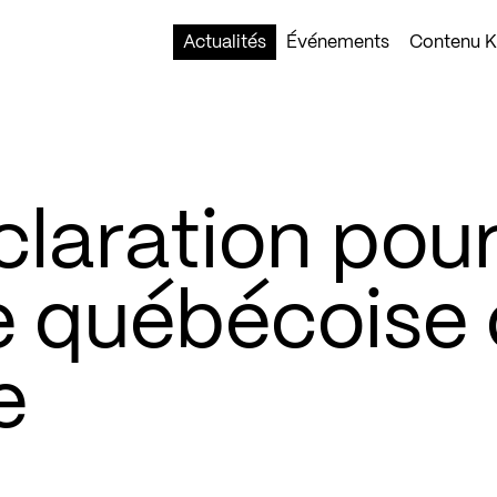
Actualités
Événements
Contenu Ko
claration pou
ue québécoise
e