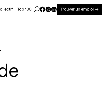
Ouvrir la barre de recherche
Page Facebook de Kollectif
Page Instagram de Kollectif
Page Linkedin de Kollectif
Trouver un emploi
llectif
Top 100
r
 de