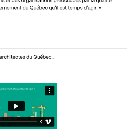
ns et des organisations préoccupés par la qualité
vernement du Québec qu’il est temps d’agir. »
es architectes du Québec…