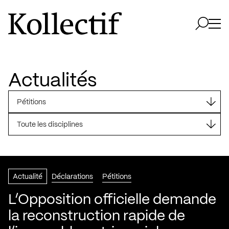
Aller à la page d'accueil
Logo Kollectif
Ouvri
Ouvrir 
Actualités
Pétitions
Toute les disciplines
Actualité
Déclarations
Pétitions
L’Opposition officielle demande
la reconstruction rapide de