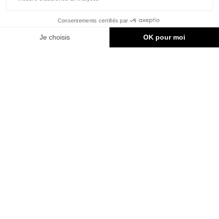
Restez informés !
Vous aimez nos publications? Vous adorerez notre infolettre
hebdomadaire !
Inscription à l’infolettre