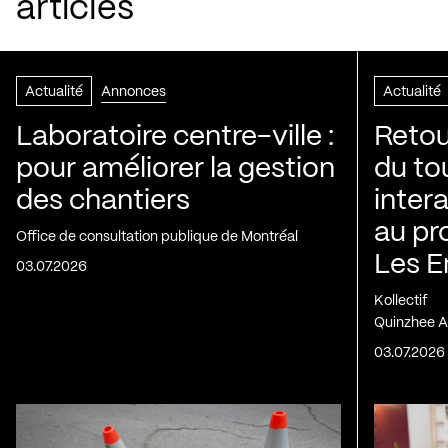
articles
Actualité
Annonces
Actualité
Laboratoire centre-ville :
Retou
pour améliorer la gestion
du to
des chantiers
inter
au pr
Office de consultation publique de Montréal
Les E
03.07.2026
Kollectif
Quinzhee A
03.07.2026