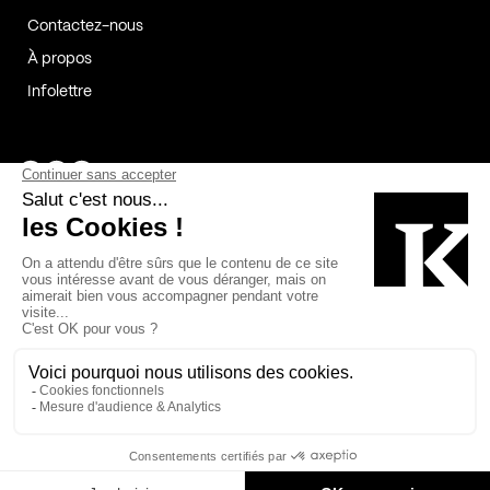
Contactez-nous
À propos
Infolettre
Page Facebook de Kollectif
Page Instagram de Kollectif
Page Linkedin de Kollectif
Partenaires
Commanditaires
Fabelta_syst_BLAN
Bâtiment-Durable-Québec-1
Esquisses-1
IRAC-1
Contech-2
OC-2
MP-1
v2com-1
©2026 Kollectif. Tous droits réservés.
Crédits
Légal
Cookies