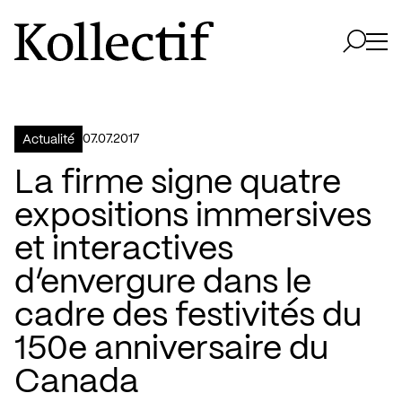
Aller à la page d'accueil
Logo Kollectif
Ouvri
Ouvrir 
07.07.2017
Actualité
La firme signe quatre
expositions immersives
et interactives
d’envergure dans le
cadre des festivités du
150e anniversaire du
Canada