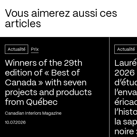
Vous aimerez aussi ces
articles
Actualité
Prix
Actualité
Winners of the 29th
Lauré
edition of « Best of
2026 |
Canada » with seven
d’étu
projects and products
l’env
from Québec
érica
l’his
Canadian Interiors Magazine
la sap
10.07.2026
noire