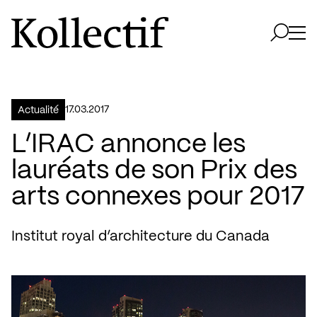
Aller à la page d'accueil
Logo Kollectif
Ouvri
Ouvrir 
17.03.2017
Actualité
L’IRAC annonce les
lauréats de son Prix des
arts connexes pour 2017
Institut royal d’architecture du Canada