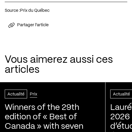
Source :
Prix du Québec
Partager l'article
Vous aimerez aussi ces
articles
Actualité
Prix
Actualité
Winners of the 29th
Lauré
edition of « Best of
2026 |
Canada » with seven
d’étu