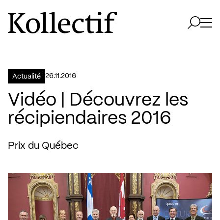
Aller à la page d'accueil
Logo Kollectif
Ouvri
Ouvrir 
26.11.2016
Actualité
Vidéo | Découvrez les
récipiendaires 2016
Prix du Québec