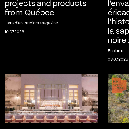
projects and products
l’env
from Québec
érica
l’his
Canadian Interiors Magazine
la sap
10.07.2026
noire
Enclume
03.07.2026