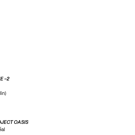
E -2
in)
OJECT OASIS
éal