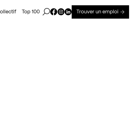
Ouvrir la barre de recherche
Page Facebook de Kollectif
Page Instagram de Kollectif
Page Linkedin de Kollectif
Trouver un emploi
llectif
Top 100