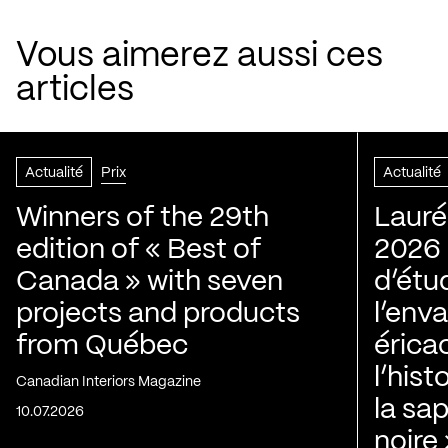
Vous aimerez aussi ces
articles
Actualité
Prix
Actualité
Winners of the 29th
Lauré
edition of « Best of
2026 |
Canada » with seven
d’étu
projects and products
l’env
from Québec
érica
l’his
Canadian Interiors Magazine
la sap
10.07.2026
noire