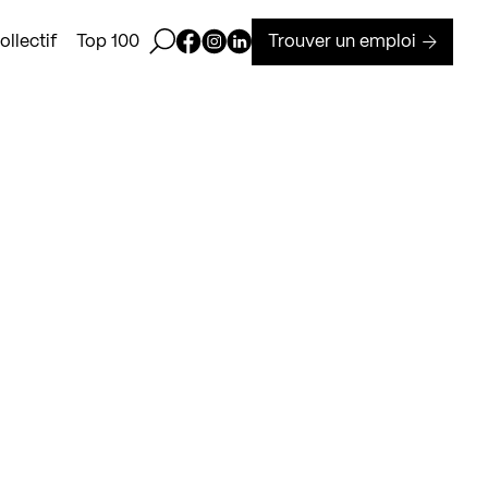
Ouvrir la barre de recherche
Page Facebook de Kollectif
Page Instagram de Kollectif
Page Linkedin de Kollectif
Trouver un emploi
llectif
Top 100