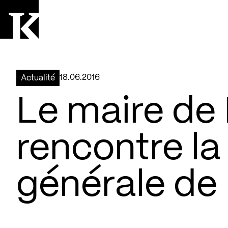
Aller à la page d'accueil
Logo Kollectif
18.06.2016
Actualité
Le maire de
rencontre la
générale de