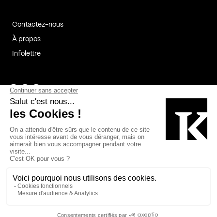
Contactez-nous
À propos
Infolettre
Page Facebook de Kollectif
Page Instagram de Kollectif
Page Linkedin de Kollectif
Partenaires
Commanditaires
Fabelta_syst_BLAN
Bâtiment-Durable-Québec-1
Esquisses-1
IRAC-1
Contech-2
OC-2
MP-1
v2com-1
©2026 Kollectif. Tous droits réservés.