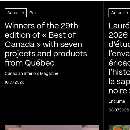
Actualité
Prix
Actualité
Winners of the 29th
Lauré
edition of « Best of
2026 |
Canada » with seven
d’étu
projects and products
l’env
from Québec
érica
l’his
Canadian Interiors Magazine
la sap
10.07.2026
noire
Enclume
03.07.2026