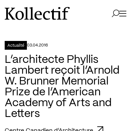
Aller à la page d'accueil
Logo Kollectif
Ouvri
Ouvrir 
03.04.2016
Actualité
L’architecte Phyllis
Lambert reçoit l’Arnold
W. Brunner Memorial
Prize de l’American
Academy of Arts and
Letters
Centre Canadien d’Architecture