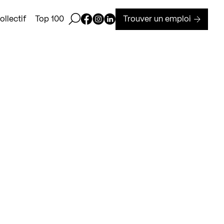
Ouvrir la barre de recherche
Page Facebook de Kollectif
Page Instagram de Kollectif
Page Linkedin de Kollectif
Trouver un emploi
llectif
Top 100