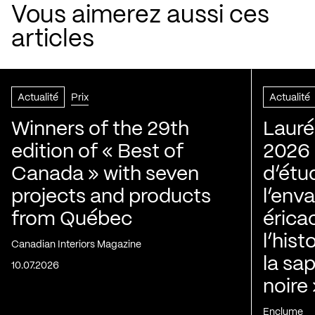
Vous aimerez aussi ces
articles
Actualité
Prix
Actualité
Winners of the 29th
Lauré
edition of « Best of
2026 |
Canada » with seven
d’étu
projects and products
l’env
from Québec
érica
l’his
Canadian Interiors Magazine
la sap
10.07.2026
noire
Enclume