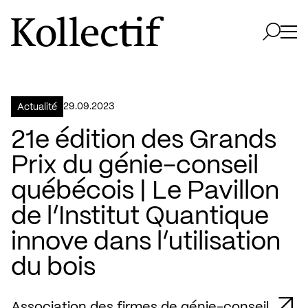
Aller à la page d'accueil
Logo Kollectif
Ouvri
Ouvrir 
29.09.2023
Actualité
21e édition des Grands
Prix du génie-conseil
québécois | Le Pavillon
de l’Institut Quantique
innove dans l’utilisation
du bois
Association des firmes de génie-conseil