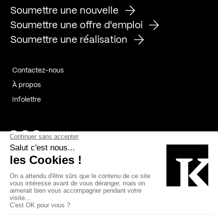
Soumettre une nouvelle
Soumettre une offre d'emploi
Soumettre une réalisation
Contactez-nous
À propos
Infolettre
Page Facebook de Kollectif
Page Instagram de Kollectif
Page Linkedin de Kollectif
Partenaires
Commanditaires
Fabelta_syst_BLAN
Bâtiment-Durable-Québec-1
Esquisses-1
IRAC-1
Contech-2
OC-2