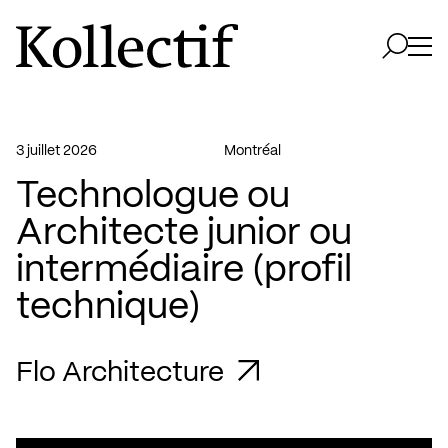
Aller à la page d'accueil
Logo Kollectif
Ouvri
Ouvrir 
3 juillet 2026
Montréal
Technologue ou
Architecte junior ou
intermédiaire (profil
technique)
Flo Architecture