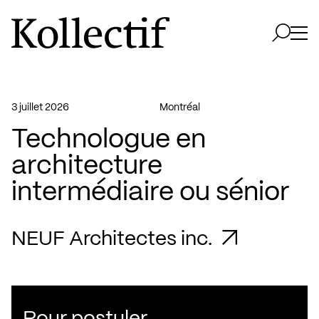
Aller à la page d'accueil
Logo Kollectif
Ouvri
Ouvrir 
3 juillet 2026
Montréal
Technologue en
architecture
intermédiaire ou sénior
NEUF Architectes inc.