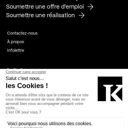
Soumettre une offre d'emploi
Soumettre une réalisation
Contactez-nous
À propos
Infolettre
Page Facebook de Kollectif
Page Instagram de Kollectif
Page Linkedin de Kollectif
Partenaires
Commanditaires
Fabelta_syst_BLAN
Bâtiment-Durable-Québec-1
Esquisses-1
IRAC-1
Contech-2
OC-2
MP-1
v2com-1