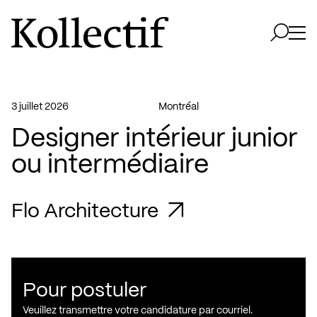
Aller à la page d'accueil
Logo Kollectif
Ouvri
Ouvrir 
3 juillet 2026
Montréal
Designer intérieur junior
ou intermédiaire
Flo Architecture
Pour postuler
Veuillez transmettre votre candidature par courriel.