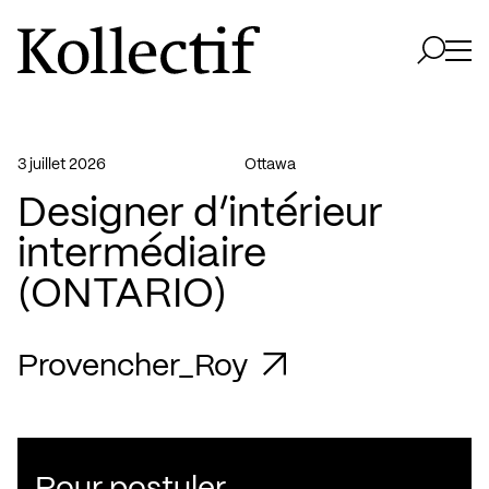
Aller à la page d'accueil
Logo Kollectif
Ouvri
Ouvrir 
3 juillet 2026
Ottawa
Designer d’intérieur
intermédiaire
(ONTARIO)
Provencher_Roy