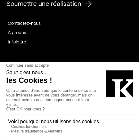
Soumettre une réalisation
Contactez-nous
À propos
Infolettre
Page Facebook de Kollectif
Page Instagram de Kollectif
Page Linkedin de Kollectif
Partenaires
Commanditaires
Fabelta_syst_BLAN
Bâtiment-Durable-Québec-1
Esquisses-1
IRAC-1
Contech-2
OC-2
MP-1
v2com-1