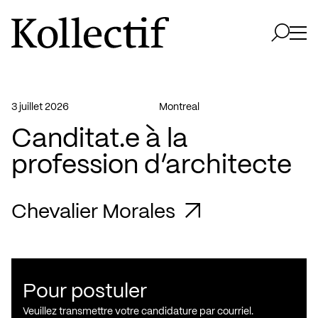
Aller à la page d'accueil
Logo Kollectif
Ouvri
Ouvrir 
3 juillet 2026
Montreal
Canditat.e à la
profession d’architecte
Chevalier Morales
Pour postuler
Veuillez transmettre votre candidature par courriel.